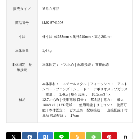
販売タイプ
通常在庫品
商品番号
LMK-5741206
寸法
外寸法: 幅153mm × 奥行210mm × 高さ261mm
本体重量
1,4 kg
本体固定｜配
本体固定： ビス止め｜配線接続： 直接配線
線接続
本体素材： スチールメタル｜フィニッシュ： アスト
ンコートブロンズ｜シェード： アボリオメッゾガラス
｜重量： 1.4kg｜取付台座： 18.1cm(H) x
補足
12.7cm(W)｜使用電球 口金： E26型｜電力： 最大
100W x1｜LED電球： 使用可能｜リモコン： 使用可
能｜本体固定： ビス止め｜配線接続： 直接配線｜付
属品 接続配線： 17cm