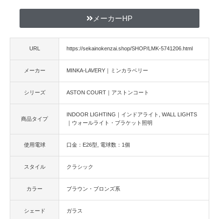
メーカーHP
URL
https://sekainokenzai.shop/SHOP/LMK-5741206.html
メーカー
MINKA-LAVERY｜ミンカラベリー
シリーズ
ASTON COURT｜アストンコート
INDOOR LIGHTING｜インドアライト
WALL LIGHTS
商品タイプ
｜ウォールライト・ブラケット照明
使用電球
口金：E26型
電球数：1個
スタイル
クラシック
カラー
ブラウン・ブロンズ系
シェード
ガラス