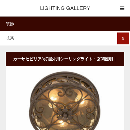
LIGHTING GALLERY
装飾
◆照明器具｜セレクター
花系
5
◆照明器具｜技術情報
カーサセビリア3灯屋外用シーリングライト・玄関照明｜
サークル型｜ガラスシェード
商品詳細
ご購入