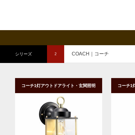
COACH｜コーチ
シリーズ
2
コーチ1灯アウトドアライト・玄関照明
コーチ1
｜壁付けタイプ・ダウン型｜BK
｜壁付
商品詳細
ご購入
商品詳細
ご