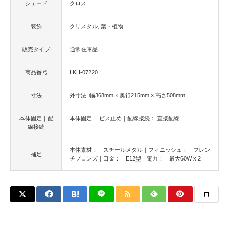
シェード
クロス
装飾
クリスタル
葉・植物
販売タイプ
通常在庫品
商品番号
LKH-07220
寸法
外寸法: 幅368mm × 奥行215mm × 高さ508mm
本体固定｜配
本体固定： ビス止め｜配線接続： 直接配線
線接続
本体素材： スチールメタル｜フィニッシュ： フレン
補足
チブロンズ｜口金： E12型｜電力： 最大60W x 2