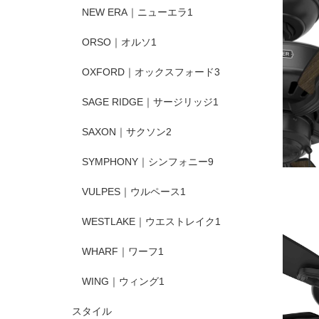
NEW ERA｜ニューエラ
1
ORSO｜オルソ
1
OXFORD｜オックスフォード
3
SAGE RIDGE｜サージリッジ
1
SAXON｜サクソン
2
SYMPHONY｜シンフォニー
9
VULPES｜ウルペース
1
WESTLAKE｜ウエストレイク
1
WHARF｜ワーフ
1
WING｜ウィング
1
スタイル