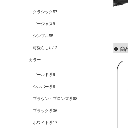
クラシック
57
ゴージャス
9
シンプル
55
可愛らしい
12
◆ 商
カラー
ゴールド系
9
シルバー系
8
ブラウン・ブロンズ系
68
ブラック系
36
ホワイト系
17