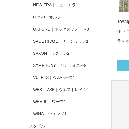
NEW ERA｜ニューエラ
1
ORSO｜オルソ
1
198
OXFORD｜オックスフォード
3
住宅
ラン
SAGE RIDGE｜サージリッジ
1
SAXON｜サクソン
2
SYMPHONY｜シンフォニー
9
VULPES｜ウルペース
1
WESTLAKE｜ウエストレイク
1
WHARF｜ワーフ
1
WING｜ウィング
1
スタイル