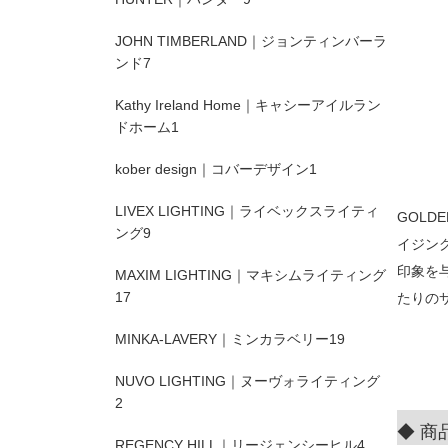
JOHN TIMBERLAND｜ジョンティンバーラ
ンド
7
Kathy Ireland Home｜キャシーアイルラン
ドホーム
1
kober design｜コバーデザイン
1
LIVEX LIGHTING｜ライベックスライティ
GOLD
ング
9
イジン
印象を
MAXIM LIGHTING｜マキシムライティング
17
たりの
MINKA-LAVERY｜ミンカラベリー
19
NUVO LIGHTING｜ヌーヴォライティング
2
◆ 商
REGENCY HILL｜リージェンシーヒル
4