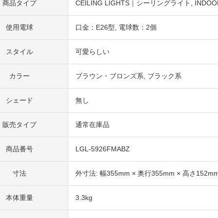
商品タイプ
CEILING LIGHTS｜シーリングライト
INDO
使用電球
口金：E26型
電球数：2個
スタイル
可愛らしい
カラー
ブラウン・ブロンズ系
ブラック系
シェード
無し
販売タイプ
通常在庫品
商品番号
LGL-5926FMABZ
寸法
外寸法: 幅355mm × 奥行355mm × 高さ152m
本体重量
3.3kg