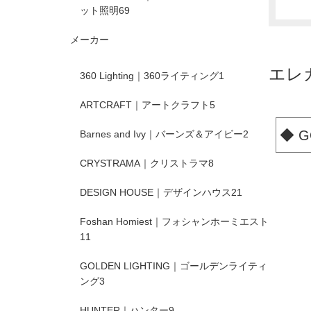
ット照明
69
メーカー
エレ
360 Lighting｜360ライティング
1
ARTCRAFT｜アートクラフト
5
◆
G
Barnes and Ivy｜バーンズ＆アイビー
2
CRYSTRAMA｜クリストラマ
8
DESIGN HOUSE｜デザインハウス
21
Foshan Homiest｜フォシャンホーミエスト
11
GOLDEN LIGHTING｜ゴールデンライティ
ング
3
HUNTER｜ハンター
9