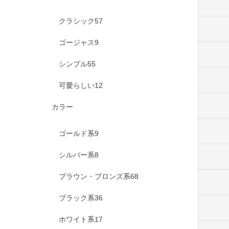
クラシック
57
ゴージャス
9
シンプル
55
可愛らしい
12
カラー
ゴールド系
9
シルバー系
8
ブラウン・ブロンズ系
68
ブラック系
36
ホワイト系
17