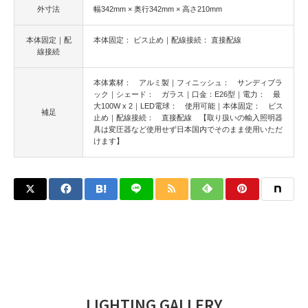
外寸法
幅342mm × 奥行342mm × 高さ210mm
本体固定｜配
本体固定： ビス止め｜配線接続： 直接配線
線接続
本体素材： アルミ製｜フィニッシュ： サンディブラ
ック｜シェード： ガラス｜口金：E26型｜電力： 最
大100W x 2｜LED電球： 使用可能｜本体固定： ビス
補足
止め｜配線接続： 直接配線 【取り扱いの輸入照明器
具は変圧器など使用せず日本国内でそのまま使用いただ
けます】
LIGHTING GALLERY