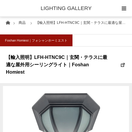
LIGHTING GALLERY
Home
商品
【輸入照明】LFH-HTNC9C｜玄関・テラスに最適な屋…
◆照明器具｜セレクター
Foshan Homiest｜フォシャンホーミエスト
◆照明器具｜技術情報
【輸入照明】LFH-HTNC9C｜玄関・テラスに最
適な屋外用シーリングライト｜Foshan
Homiest