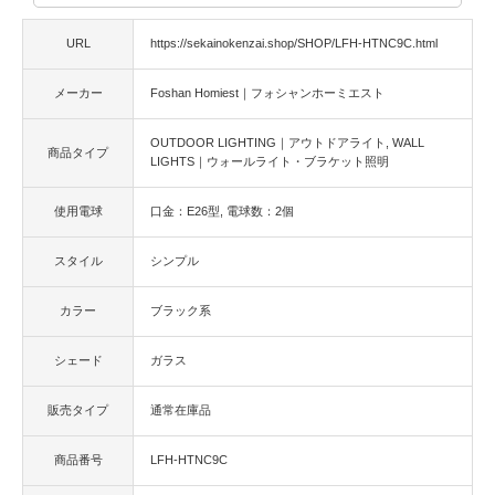
URL
https://sekainokenzai.shop/SHOP/LFH-HTNC9C.html
メーカー
Foshan Homiest｜フォシャンホーミエスト
OUTDOOR LIGHTING｜アウトドアライト
WALL
商品タイプ
LIGHTS｜ウォールライト・ブラケット照明
使用電球
口金：E26型
電球数：2個
スタイル
シンプル
カラー
ブラック系
シェード
ガラス
販売タイプ
通常在庫品
商品番号
LFH-HTNC9C