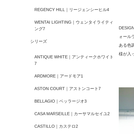
REGENCY HILL｜リージェンシーヒル
4
WENTAI LIGHTING｜ウェンタイライティ
DESI
ング
7
ォール
シリーズ
ある色
様が入
ANTIQUE WHITE｜アンティークホワイト
7
ARDMORE｜アードモア
1
ASTON COURT｜アストンコート
7
BELLAGIO｜ベッラージオ
3
CASA MARSEILLE｜カーサマルセイユ
2
CASTILLO｜カステロ
2