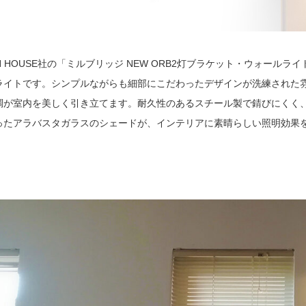
GN HOUSE社の「ミルブリッジ NEW ORB2灯ブラケット・ウォール
ライトです。シンプルながらも細部にこだわったデザインが洗練された
調が室内を美しく引き立てます。耐久性のあるスチール製で錆びにくく
ったアラバスタガラスのシェードが、インテリアに素晴らしい照明効果