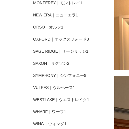
MONTEREY｜モントレイ
1
NEW ERA｜ニューエラ
1
ORSO｜オルソ
1
OXFORD｜オックスフォード
3
SAGE RIDGE｜サージリッジ
1
SAXON｜サクソン
2
SYMPHONY｜シンフォニー
9
VULPES｜ウルペース
1
WESTLAKE｜ウエストレイク
1
WHARF｜ワーフ
1
WING｜ウィング
1