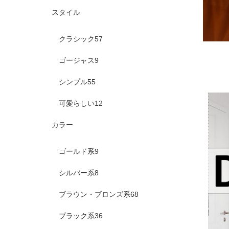
スタイル
クラシック
57
ゴージャス
9
シンプル
55
可愛らしい
12
カラー
ゴールド系
9
シルバー系
8
ブラウン・ブロンズ系
68
ブラック系
36