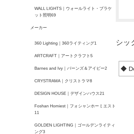
WALL LIGHTS｜ウォールライト・ブラケ
ット照明
69
メーカー
シッ
360 Lighting｜360ライティング
1
ARTCRAFT｜アートクラフト
5
◆ 
Barnes and Ivy｜バーンズ＆アイビー
2
CRYSTRAMA｜クリストラマ
8
DESIGN HOUSE｜デザインハウス
21
Foshan Homiest｜フォシャンホーミエスト
11
GOLDEN LIGHTING｜ゴールデンライティ
ング
3