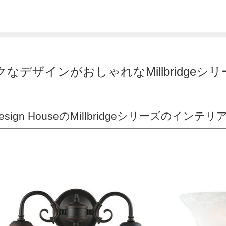
クなデザインがおしゃれなMillbridge
Design HouseのMillbridgeシリーズのイン