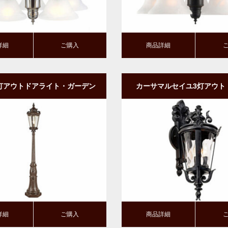
詳細
ご購入
商品詳細
灯アウトドアライト・ガーデン
カーサマルセイユ3灯アウト
ライト｜ポール型
ト・玄関照明｜壁付けタイプ
型
購入
商品詳細
ご購入
詳細
ご購入
商品詳細