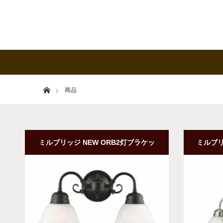
Home
商品
ミルブリッジ NEW ORB2灯ブラケッ
ミルブリ
ト・ウォールライト(スコンス)｜ガラス
アライ
シェード
商品詳細
ご購入
商品詳細
ご