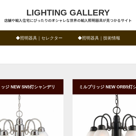
LIGHTING GALLERY
店舗や輸入住宅にぴったりのオシャレな世界の輸入照明器具が見つかるサイト
◆照明器具｜セレクター
◆照明器具｜技術情報
ッジ NEW SN5灯シャンデリ
ミルブリッジ NEW ORB5灯
ト｜ダウン型｜ガラスシェード
アライト｜ダウン型｜ガラス
購入
商品詳細
ご購入