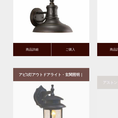
商品詳細
ご購入
商品詳細
ご
商品詳細
ご購入
商品
アピ1灯アウトドアライト・玄関照明｜
アストン
壁付けタイプ・ダウン型
ルライト
商品詳細
ご購入
商品詳細
ご