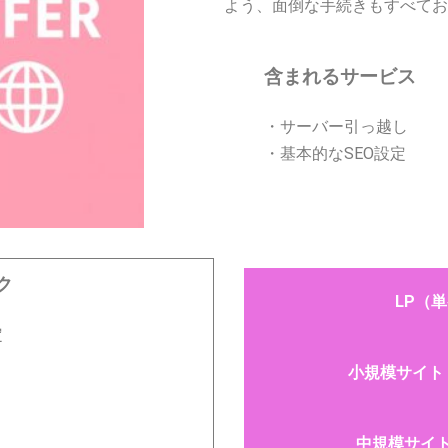
よう、面倒な手続きもすべてお
含まれるサービス
・サーバー引っ越し
・基本的なSEO設定
ク
LP（単
定
小規模サイト（
中規模サイト