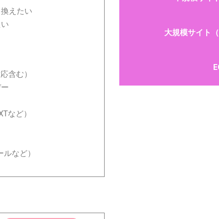
り換えたい
たい
大規模サイト（3
対応含む）
デー
XTなど）
ールなど）