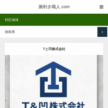
腕利き職人.com
対応地域
業者一覧
徳島県
1
ご利用方法
業者登録
Tと凹株式会社
お客様の声
詳しく