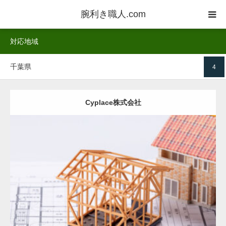
腕利き職人.com
対応地域
業者一覧
千葉県
4
ご利用方法
業者登録
Cyplace株式会社
お客様の声
詳しく
HP