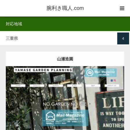
腕利き職人.com
対応地域
業者一覧
三重県
4
ご利用方法
業者登録
山瀬造園
お客様の声
詳しく
HP