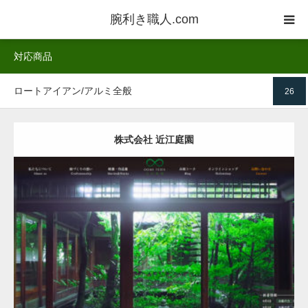
腕利き職人.com
対応商品
業者一覧
ロートアイアン/アルミ全般
26
ご利用方法
業者登録
株式会社 近江庭園
お客様の声
詳しく
HP