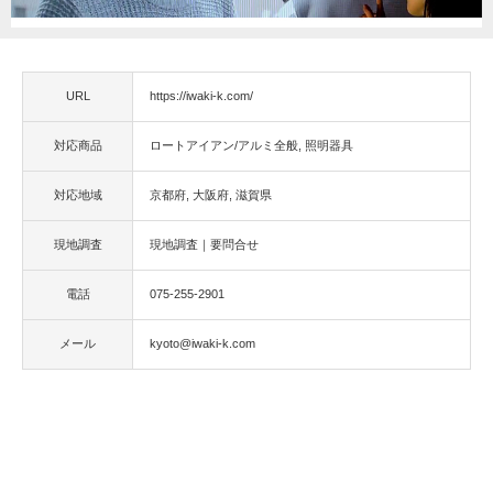
URL
https://iwaki-k.com/
対応商品
ロートアイアン/アルミ全般
照明器具
対応地域
京都府
大阪府
滋賀県
現地調査
現地調査｜要問合せ
電話
075-255-2901
メール
kyoto@iwaki-k.com