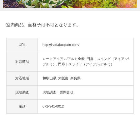
室内商品、面格子は不可となります。
URL
http://inadakoujuen.com/
ロートアイアン/アルミ全般
門扉｜スイング（アイアン/
対応商品
アルミ）
門扉｜スライド（アイアン/アルミ）
対応地域
和歌山県
大阪府
奈良県
現地調査
現地調査｜要問合せ
電話
072-941-8012