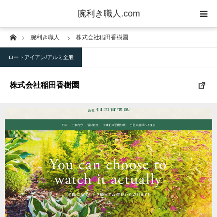
腕利き職人.com
Home
腕利き職人
株式会社稲田香樹園
業者一覧
ロートアイアン/アルミ全般
ご利用方法
株式会社稲田香樹園
業者登録
お客様の声